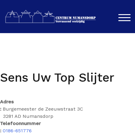
Spring
naar
de
SCH
inhoud
Sens Uw Top Slijter
Adres
:
Burgemeester de Zeeuwstraat 3C
3281 AD Numansdorp
Telefoonnummer
:
0186-651776