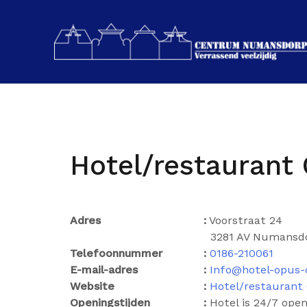
Spring
naar
de
inhoud
Hotel/restaurant
Adres
:
Voorstraat 24
3281 AV Numansd
Telefoonnummer
:
0186-210061
E-mail-adres
:
Info@hotel-opus
Website
:
Hotel/restaurant
Openingstijden
:
Hotel is 24/7 open