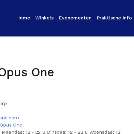
Home
Winkels
Evenementen
Praktische info
 Opus One
orp
-one.com
 Opus One
 Maandag: 12 - 22 u Dinsdag: 12 - 22 u Woensdag: 12