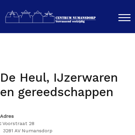
Spring
naar
de
SCH
inhoud
De Heul, IJzerwaren
en gereedschappen
Adres
:
Voorstraat 28
3281 AV Numansdorp